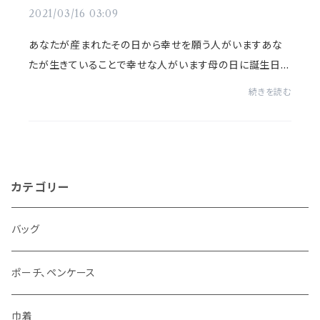
2021/03/16 03:09
あなたが産まれたその日から幸せを願う人がいますあな
たが生きていることで幸せな人がいます母の日に誕生日
を、感謝しよう 2021年の母の日は5月9日（日）です。本物
続きを読む
の感謝の気持ちをプレゼントしませんか？...
カテゴリー
バッグ
ポーチ、ペンケース
巾着