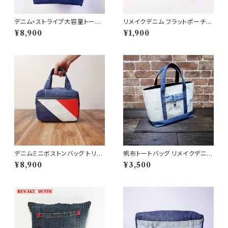
デニム×ストライプ大容量トート
リメイクデニム フラットポーチ
バッグ
ペイント ヒゲ落ち レオパード内
¥8,900
¥1,900
布
デニムミニボストンバッグ トリコ
帆布トートバッグ リメイクデニム
ロール リメイクデニム
生地使用
¥8,900
¥3,500