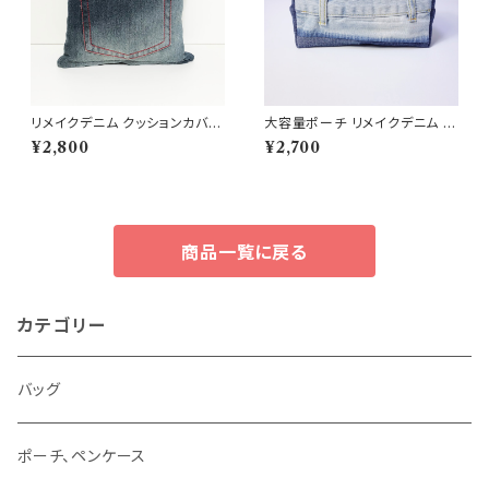
リメイクデニム クッションカバー
大容量ポーチ リメイクデニム R
30cm 正方形 ジーンズリメイク
D174
¥2,800
¥2,700
商品一覧に戻る
カテゴリー
バッグ
ポーチ、ペンケース