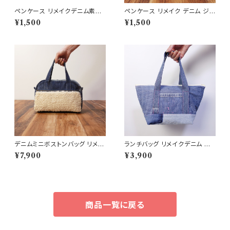
ペンケース リメイクデニム素材
ペンケース リメイク デニム ジ
シンプル 大容量
ーンズ 一点物 オリジナルアイテ
¥1,500
¥1,500
ム
デニムミニボストンバッグ リメイ
ランチバッグ リメイクデニム デ
クデニム ボアファスナーポケット
ニムバッグ
¥7,900
¥3,900
商品一覧に戻る