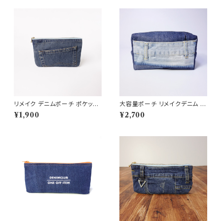
リメイク デニムポーチ ポケット
大容量ポーチ リメイクデニム R
デザイン 市松裏地 クッション入
D174
¥1,900
¥2,700
り