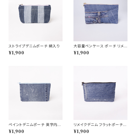
ストライプデニムポーチ 綿入り
大容量ペンケース ポーチ リメイ
クデニム生地
¥1,900
¥1,900
ペイントデニムポーチ 英字内布
リメイクデニム フラットポーチ
ハンドメイド 12×20cm
ペイント ヒゲ落ち レオパード内
¥1,900
¥1,900
布