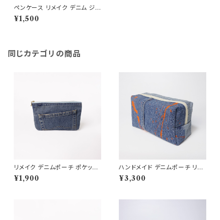
ペンケース リメイク デニム ジ
ーンズ 一点物 オリジナルアイテ
¥1,500
ム
同じカテゴリの商品
リメイク デニムポーチ ポケット
ハンドメイド デニムポーチ リサ
デザイン 市松裏地 クッション入
イクル素材使用 大容量 旅行や
¥1,900
¥3,300
り
コスメ用 送料無料 RD24005