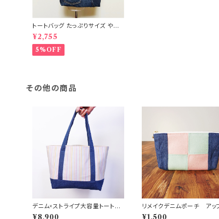
トートバッグ たっぷりサイズ やわ
らかタイプ ポケット付 リメイクデ
¥2,755
ニム RD-0014
5%OFF
その他の商品
デニム×ストライプ大容量トートバ
リメイクデニムポーチ アッ
ッグ
クル ジーンズリメイク フ
¥8,900
¥1,500