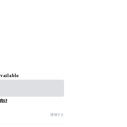
available
向け
通報する