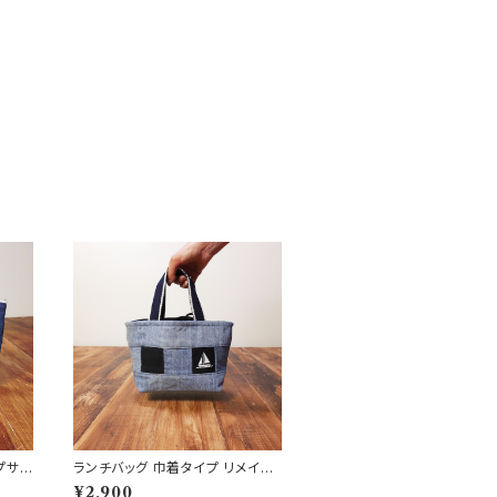
プサイ
ランチバッグ 巾着タイプ リメイク
ェイ
デニム
¥2,900