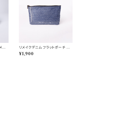
メイ
リメイクデニム フラットポーチ ペ
イント ヒゲ落ち レオパード内布
¥1,900