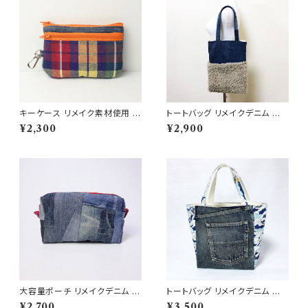
キーケース リメイク素材使用 カ
トートバッグ リメイクデニム ハ
ードケース ウォレット 小銭入れ
ンドメイド １点物 マグネットホッ
¥2,300
¥2,900
RD92
ク ドット柄 縦長 ジーンズ アッ
プサイクル
大容量ポーチ リメイクデニム パ
トートバッグ リメイクデニム 猫
ッチワーク RD141
波乗り サーフィン ジーンズ イン
¥2,700
¥3,500