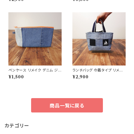
ディゴブルー RD-0053
ペンケース リメイク デニム ジ
ランチバッグ 巾着タイプ リメイ
ーンズ 一点物 オリジナルアイテ
クデニム
¥1,500
¥2,900
ム
商品一覧に戻る
カテゴリー