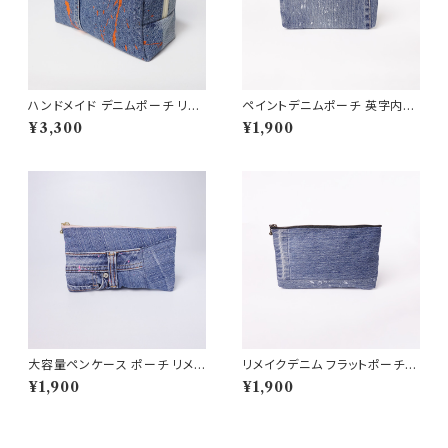
ハンドメイド デニムポーチ リサ
ペイントデニムポーチ 英字内布
イクル素材使用 大容量 旅行や
ハンドメイド 12×20cm
¥3,300
¥1,900
コスメ用 送料無料 RD24005
大容量ペンケース ポーチ リメイ
リメイクデニム フラットポーチ
クデニム生地
ペイント ヒゲ落ち レオパード内
¥1,900
¥1,900
布