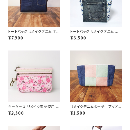
トートバッグ リメイクデニム デニ
トートバッグ リメイクデニム 猫
ムバッグ
波乗り サーフィン ジーンズ イン
¥7,900
¥3,500
ディゴブルー RD-0053
キーケース リメイク素材使用 カ
リメイクデニムポーチ アップサ
ードケース 財布 RD94
イクル ジーンズリメイク フェ
¥2,300
¥1,500
イクレザー RD158