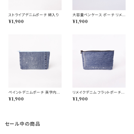
ストライプデニムポーチ 綿入り
大容量ペンケース ポーチ リメイ
クデニム生地
¥1,900
¥1,900
ペイントデニムポーチ 英字内布
リメイクデニム フラットポーチ
ハンドメイド 12×20cm
ペイント ヒゲ落ち レオパード内
¥1,900
¥1,900
布
セール中の商品