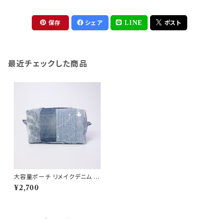
保存
シェア
LINE
ポスト
最近チェックした商品
大容量ポーチ リメイクデニム R
D142
¥2,700