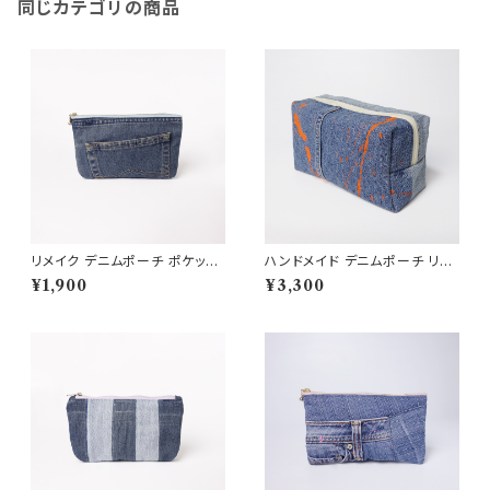
同じカテゴリの商品
リメイク デニムポーチ ポケット
ハンドメイド デニムポーチ リサ
デザイン 市松裏地 クッション入
イクル素材使用 大容量 旅行や
¥1,900
¥3,300
り
コスメ用 送料無料 RD24005