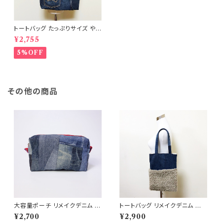
トートバッグ たっぷりサイズ や
わらかタイプ ポケット付 リメイ
¥2,755
クデニム RD-0014
5%OFF
その他の商品
大容量ポーチ リメイクデニム パ
トートバッグ リメイクデニム ハ
ッチワーク RD141
ンドメイド １点物 マグネットホッ
¥2,700
¥2,900
ク ドット柄 縦長 ジーンズ アッ