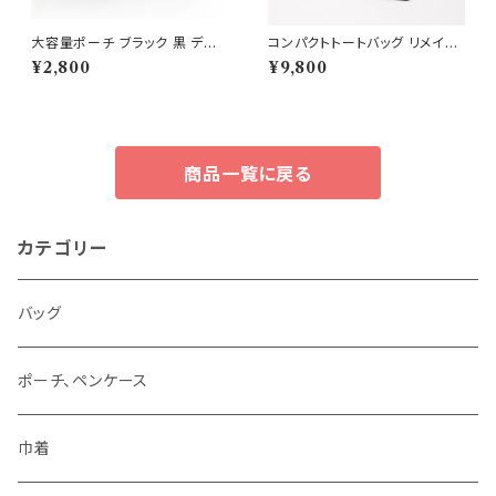
大容量ポーチ ブラック 黒 デニ
コンパクトトートバッグ リメイク
ム プードルファー ハンドメイド
デニム ペイント加工
¥2,800
¥9,800
DE4
商品一覧に戻る
カテゴリー
バッグ
ポーチ、ペンケース
巾着