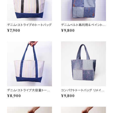
デニム×ストライプのトートバッグ
デニムベルト再利用＆ペイント加
工の一点物ハンドメイドバッグ
¥7,900
¥9,800
デニム×ストライプ大容量トート
コンパクトトートバッグ リメイク
バッグ
デニム ペイント加工
¥8,900
¥9,800